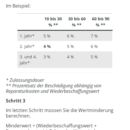
Im Beispiel:
10 bis 30
30 bis 60
60 bis 90
% **
% **
% **
1. Jahr*
5 %
6 %
7 %
2. Jahr*
4 %
5 %
6 %
3. und 4.
3 %
4 %
5 %
Jahr*
* Zulassungsdauer
**
Prozentsatz der Beschädigung abhängig von
Reparaturkosten und Wiederbeschaffungswert
Schritt 3
Im letzten Schritt müssen Sie die Wertminderung
berechnen.
Minderwert = (Wiederbeschaffungswert +