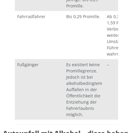
Promille.
Fahrradfahrer
Bis 0,29 Promille.
Ab 0,3 Promil
1,59 Promille
Verbindung 
weiteren
Umständen.
Führerschei
wahrscheinli
Fußgänger
Es existiert keine
–
Promillegrenze.
Jedoch ist bei
alkoholbedingtem
Auffallen in der
Öffentlichkeit die
Entziehung der
Fahrerlaubnis
möglich.