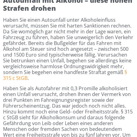
Autounfall mit Alkohol – diese hohen
Strafen drohen
Haben Sie einen Autounfall unter Alkoholeinfluss
verursacht, müssen Sie mit harten Sanktionen rechnen.
Da Sie womöglich gar nicht mehr in der Lage waren, ein
Fahrzeug zu führen, haben Sie unweigerlich den Verkehr
gefährdet. Bereits die Bußgelder für das Fahren mit
Alkohol am Steuer sind hoch angesetzt – zwischen 500
und 1500 Euro sind typischerweise fällig. Verursachen
Sie betrunken einen Unfall, begehen sie allerdings keine
vergleichsweise harmlose Ordnungswidrigkeit mehr,
sondern Sie begehen eine handfeste Straftat gemäß
§
315 c StGB
.
Haben Sie als Autofahrer mit 0,3 Promille alkoholisiert
einen Unfall verursacht, drohen Ihnen der Vermerk von
drei Punkten im Fahreignungsregister sowie der
Führerscheinentzug. Das war jedoch noch nicht alles.
Hinzu kommt noch eine Geld- oder Freiheitsstrafe. § 315
c StGB sieht für Alkoholkonsum und daraus folgende
Gefährdung von Leib oder Leben eines anderen
Menschen oder fremden Sachen von bedeutendem
Wert eine Freiheitsstrafe von bis zu fünf Jahren vor. Um