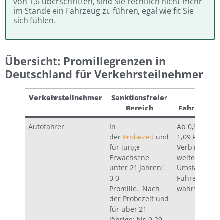
von 1,6 überschritten, sind Sie rechtlich nicht mehr
im Stande ein Fahrzeug zu führen, egal wie fit Sie
sich fühlen.
Übersicht: Promillegrenzen in
Deutschland für Verkehrsteilnehmer
Verkehrsteilnehmer
Sanktionsfreier
Relati
Bereich
Fahruntücht
Autofahrer
In
Ab 0,3 Promil
der
Probezeit
und
1,09 Promille
für junge
Verbindung 
Erwachsene
weiteren
unter 21 Jahren:
Umständen.
0,0-
Führerschei
Promille. Nach
wahrscheinli
der Probezeit und
für über 21-
Jährige: bis 0,29